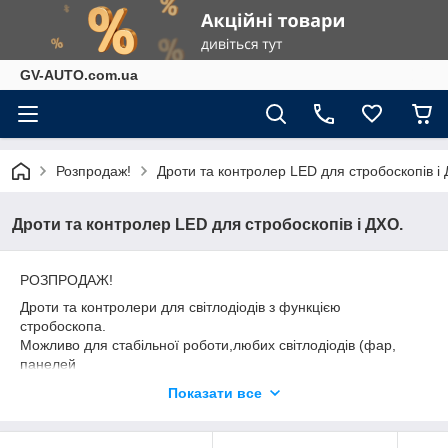
GV-AUTO.com.ua
Розпродаж!
Дроти та контролер LED для стробоскопів і
Дроти та контролер LED для стробоскопів і ДХО.
РОЗПРОДАЖ!
Дроти та контролери для світлодіодів з функцією
стробоскопа.
Можливо для стабільної роботи,любих світлодіодів (фар,
панелей
,ДХО ), усталені на будь-яких транспортних засобів,
Показати все
живленням
бортова мережа 12-16В., так само, додатково, має функцію