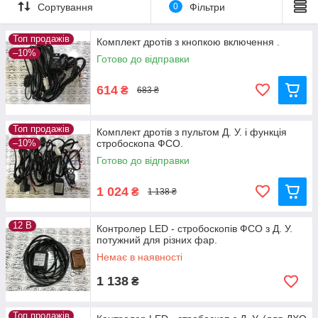
стробоскопа
Сортування
0
Фільтри
( Може використовуватись як проблисковий маячок).
Топ продажів
Комплект дротів з кнопкою включення .
–10%
Готово до відправки
614
₴
683 ₴
Топ продажів
Комплект дротів з пультом Д. У. і функція
–10%
стробоскопа ФСО.
Готово до відправки
1 024
₴
1 138 ₴
12 В
Контролер LED - стробоскопів ФСО з Д. У.
потужний для різних фар.
Немає в наявності
1 138
₴
Топ продажів