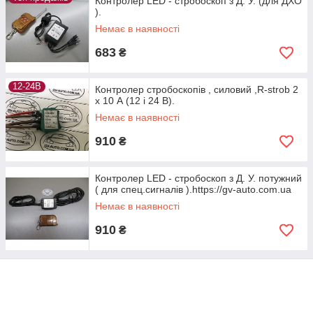
Контролер LED - стробоскоп з Д. У. (для ДХО
).
Немає в наявності
683
₴
12-24В
Контролер стробоскопів , силовий ,R-strob 2
х 10 А (12 і 24 В).
Немає в наявності
910
₴
Контролер LED - стробоскоп з Д. У. потужний
( для спец.сигналів ).https://gv-auto.com.ua
Немає в наявності
910
₴