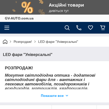
GV-AUTO.com.ua
Розпродаж!
LED фари "Універсальні"
LED фари "Універсальні"
РОЗПРОДАЖ!
Могутня світлодіодна оптика - додаткові
світлодіодині фари для - вантажних і
легкових автомобілів, позадорожників і
всюдиходів, мотоциклів, квадроциклів,
снігоходів, будівельної техніки, а також
Показати все
водяного транспорту.