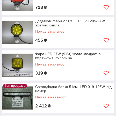
728
₴
Додаткові фари 27 Вт. LED GV 1205-27W
жовтого світла.
Немає в наявності
455
₴
Фара LED 27W (9 Вт) жовта квадратна.
https://gv-auto.com.ua
Немає в наявності
319
₴
Топ продажів
Світлодіодна балка 51см. LED 019-126W. під
номер
Немає в наявності
2 412
₴