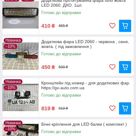
Додаткова протитуманна фара біло жовта
LED 2060. ДХО. 1шт.
Готово до відправки
410
₴
455 ₴
Новинка
Додаткова фара LED 2060 - червона , синя,
–10%
жовта. ( під замовлення )
Готово до відправки
450
₴
500 ₴
Новинка
Кронштейн під номер - для додаткових фар.
–10%
https://gv-auto.com.ua
Готово до відправки
819
₴
910 ₴
Новинка
Бічні кріплення для LED балки ( комплект )
–10%
Готово до відправки