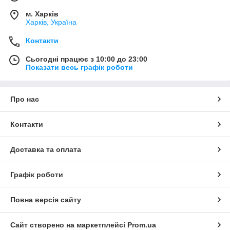
м. Харків
Харків, Україна
Контакти
Сьогодні працює з 10:00 до 23:00
Показати весь графік роботи
Про нас
Контакти
Доставка та оплата
LED балки комбінованого світла AURORA ALO-S5 - балки
відомого виробника Shenzhen Aurora Technology Limited
(Китай). LED балки виготовлені в оновленому, тонкому
Графік роботи
корпусі, на передній частині відсутні гвинти, зменшені вага та
розміри, корпус виготовлений з алюмінію 6063. У
Повна версія сайту
світлодіодних балках ALO-S5 використовують оригінальні
світлодіоди фірми OSRAM потужністю 5 Вт. Світлодіоди
обладнані в відбивачах 10 і 25 градусів (комбіноване світло),
Сайт створено на маркетплейсі
Prom.ua
матеріали захисного скла - ударопронний полікарбонат