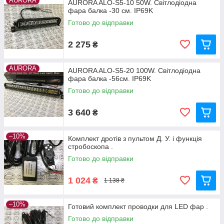
AURORA
AURORA ALO-S5-10 50W. Світлодіодна
фара балка -30 см. IP69K
Готово до відправки
2 275
₴
AURORA
AURORA ALO-S5-20 100W. Світлодіодна
фара балка -56см. IP69K
Готово до відправки
3 640
₴
–10%
Комплект дротів з пультом Д. У. і функція
стробоскопа .
Готово до відправки
1 024
₴
1 138 ₴
–10%
Готовий комплект проводки для LED фар .
Готово до відправки