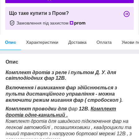
Що таке купити з Пром?
Замовлення під захистом
Опис
Характеристики
Доставка
Оплата
Умови п
Опис
Комплект дротів з реле і пультом Д. У. для
світлодіодних фар 12В.
Включення і вимикання фар здійснюється з
пульта дистанційного управління - можна
включити режим мигання фар ( стробоскоп ).
Комплект проводки для
фар
12В.
Комплект
дротів одне-канальний .
Комплект дротів для швидкого підключення фар на
легкові автомобілі , позашляховики , квадроцикли та
інший
транспорт з напругою бортової мережі 12В , з