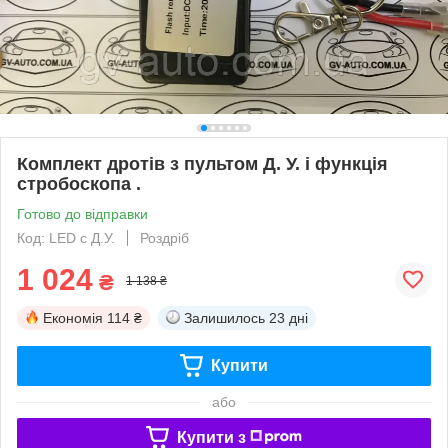
Комплект дротів з пультом Д. У. і функція
стробоскопа .
Готово до відправки
Код: LED с Д.У.
Роздріб
1 024
₴
1 138 ₴
Економія
114 ₴
Залишилось
23 дні
Купити
або
Купити з