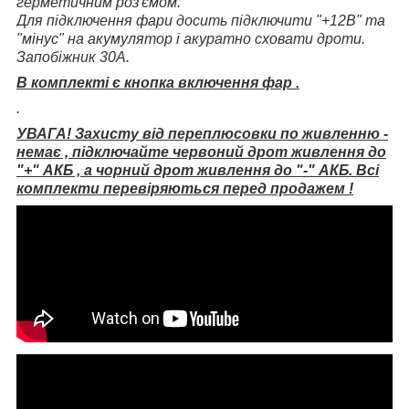
герметичним роз'ємом.
Для підключення фари досить підключити "+12В" та
"мінус" на акумулятор і
акуратно сховати дроти.
Запобіжник 30А.
В комплекті є кнопка включення фар .
.
УВАГА! Захисту від переплюсовки по живленню -
немає , підключайте червоний дрот живлення до
"+" АКБ , а чорний дрот живлення до "-" АКБ. Всі
комплекти перевіряються перед продажем !