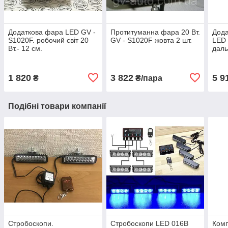
Додаткова фара LED GV -
Протитуманна фара 20 Вт.
Дода
S1020F. робочий світ 20
GV - S1020F жовта 2 шт.
LED
Вт.- 12 см.
даль
52 с
1 820
3 822
5 9
₴
₴/пара
Подібні товари компанії
Стробоскопи.
Стробоскопи LED 016В
Комп