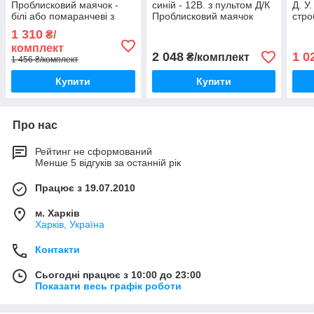
Проблисковий маячок -
синій - 12В. з пультом Д/К
Д. У.
білі або помаранчеві з
Проблисковий маячок
стро
пультом Д/К.
1 310
₴/
комплект
2 048
1 0
₴/комплект
1 456 ₴/комплект
Купити
Купити
Про нас
Рейтинг не сформований
Менше 5 відгуків за останній рік
Працює з 19.07.2010
м. Харків
Харків, Україна
Контакти
Сьогодні працює з 10:00 до 23:00
Показати весь графік роботи