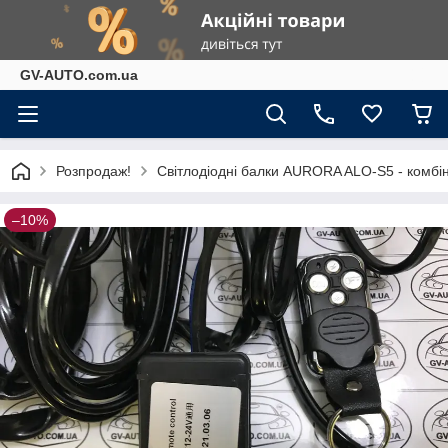
GV-AUTO.com.ua
Розпродаж!
Світлодіодні балки AURORA ALO-S5 - комбі
–10%