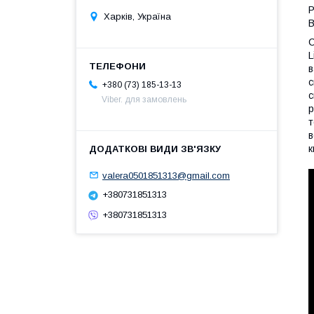
Р
Харків, Україна
В
С
L
в
с
+380 (73) 185-13-13
с
Viber. для замовлень
р
т
в
к
valera0501851313@gmail.com
+380731851313
+380731851313