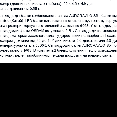
озмір (довжина х висота х глибина): 20 х 4,6 х 4,9 див
ага з кріпленням 0,55 кг
вітлодіодні балки комбінованого світла AURORA ALO-S5 - балки ві
imited (Китай). LED балки виготовлені в оновленому, тонкому корпус
ага і розміри, корпус виготовлений з алюмінію 6063. У світлодіод
вітлодіоди фірми OSRAM потужністю 5 Вт. Світлодіоди встановлені 
вітло), матеріал захисного скла - ударостійкий полікарбонат Lexa
озмірах:довжина від 20 до 132 див.,висота 4,6 див.,глибина 4,9 ди
емпературою світла 6500К. Світлодіодні балки AURORA ALO-S5 - о
ологозахисту IP68. В комплекті:2 бічних кріплення і вологозахищен
нопкою , реле і запобіжником - можна придбати на нашому сайті.