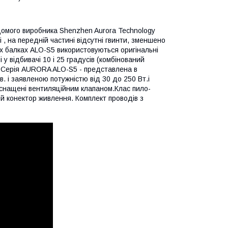
домого виробника Shenzhen Aurora Technology
і , на передній частині відсутні гвинти, зменшено
них балках ALO-S5 використовуються оригінальні
у відбивачі 10 і 25 градусів (комбінований
n. Серія AURORA ALO-S5 - представлена в
в. і заявленою потужністю від 30 до 250 Вт.і
снащені вентиляційним клапаном.Клас пило-
ий конектор живлення. Комплект проводів з