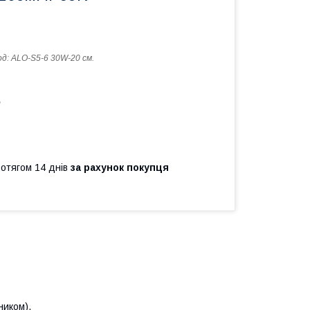
од:
ALO-S5-6 30W-20 см.
ь
ротягом 14 днів
за рахунок покупця
ником).