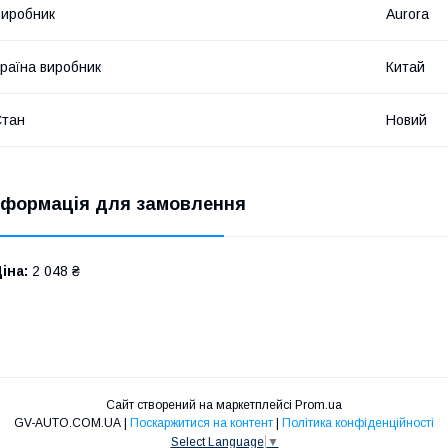
иробник
Aurora
раїна виробник
Китай
Стан
Новий
нформація для замовлення
іна:
2 048 ₴
Сайт створений на маркетплейсі
Prom.ua
GV-AUTO.COM.UA |
Поскаржитися на контент
|
Політика конфіденційності
Select Language
▼