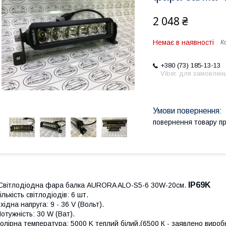
2 048 ₴
Немає в наявності
К
+380 (73) 185-13-13
Viber. для замовлен
повернення товару п
IP69K
Світлодіодна фара балка AURORA ALO-S5-6 30W-20см.
ількість світлодіодів: 6 шт.
хідна напруга: 9 - 36 V (Вольт).
отужність: 30 W (Ват).
олірна температура: 5000 K теплий білий,(6500 К - заявлено вироб