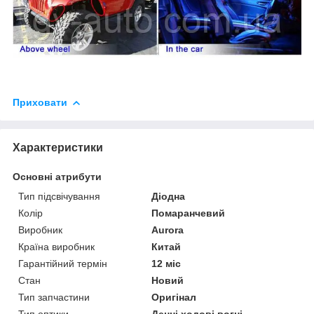
Приховати
Характеристики
Основні атрибути
Тип підсвічування
Діодна
Колір
Помаранчевий
Виробник
Aurora
Країна виробник
Китай
Гарантійний термін
12 міс
Стан
Новий
Тип запчастини
Оригінал
Тип оптики
Денні ходові вогні