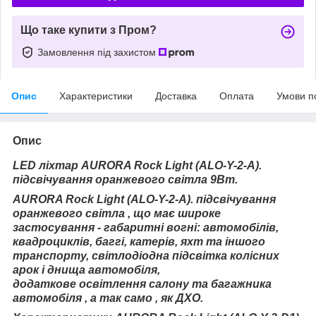
Що таке купити з Пром?
Замовлення під захистом
Опис
Характеристики
Доставка
Оплата
Умови п
Опис
LED
ліхтар
AURORA Rock Light (ALO-Y-2-А).
підсвічування
оранжевого світла 9Вт.
AURORA Rock Light (ALO-Y-2-А).
підсвічування
оранжевого світла , що має широке
застосування - габаритні вогні: автомобілів,
квадроциклів, баггі, катерів, яхт та іншого
транспорту, світлодіодна підсвітка колісних
арок і днища автомобіля,
додаткове освітлення салону та багажника
автомобіля , а так само , як ДХО.