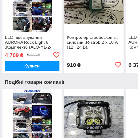
LED підсвічування
Контролер стробоскопів ,
LED 
AURORA Rock Light 6
силовий ,R-strob 2 х 10 А
AURO
.Комплект6 (ALO-Y1-2-
(12 і 24 В).
Комп
RGB-D6)
D8).
4 709
₴
5 233 ₴
910
6 3
₴
Купити
Подібні товари компанії