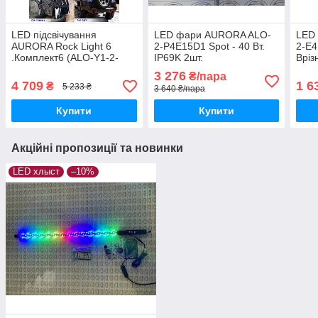
LED підсвічування
LED фари AURORA ALO-
LED 
AURORA Rock Light 6
2-P4E15D1 Spot - 40 Вт.
2-E4
.Комплект6 (ALO-Y1-2-
IP69K 2шт.
Вріз
RGB-D6)
3 276
₴/пара
4 709
1 6
₴
5 233 ₴
3 640 ₴/пара
Купити
Купити
Акційні пропозиції та новинки
LED хлыст
–10%