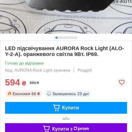
LED підсвічування AURORA Rock Light (ALO-
Y-2-А). оранжевого світла 9Вт. IP69.
Готово до відправки
Код: AURORA Rock Light оранжев
Роздріб
594
₴
660 ₴
Економія
66 ₴
Залишилось
23 дні
Купити
або
Купити з