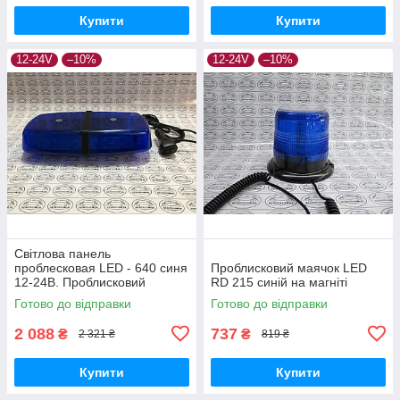
Купити
Купити
12-24V
–10%
12-24V
–10%
Світлова панель
проблесковая LED - 640 синя
Проблисковий маячок LED
12-24В. Проблисковий
RD 215 синій на магніті
маячок
Готово до відправки
Готово до відправки
2 088
737
₴
₴
2 321 ₴
819 ₴
Купити
Купити