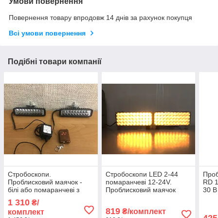
Умови повернення
Повернення товару впродовж 14 днів за рахунок покупця
Всі умови повернення
Подібні товари компанії
Стробоскопи.
Стробоскопи LED 2-44
Проб
Проблисковий маячок -
помаранчеві 12-24V.
RD 1
білі або помаранчеві з
Проблисковий маячок
30 В
пультом Д/К.
1 310
₴/
819
₴/комплект
комплект
425