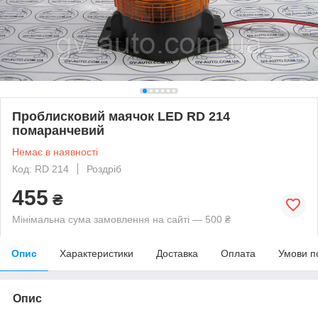
Проблисковий маячок LED RD 214
помаранчевий
Немає в наявності
Код: RD 214
Роздріб
455
₴
Мінімальна сума замовлення на сайті — 500 ₴
Опис
Характеристики
Доставка
Оплата
Умови п
Опис