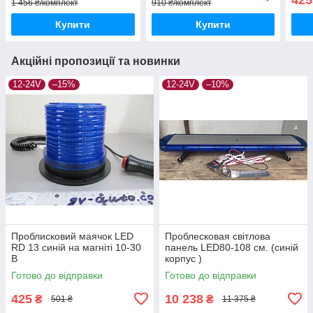
1 456 ₴/комплект
910 ₴/комплект
Купити
Купити
Акційні пропозиції та новинки
12-24V
–15%
12-24V
–10%
Проблисковий маячок LED
Проблесковая світлова
RD 13 синій на магніті 10-30
панель LED80-108 см. (синій
В
корпус )
Готово до відправки
Готово до відправки
425
10 238
₴
₴
501 ₴
11 375 ₴