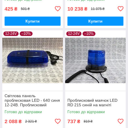
425
10 238
₴
₴
501 ₴
11 375 ₴
Купити
Купити
12-24V
–10%
12-24V
–10%
Світлова панель
проблесковая LED - 640 синя
Проблисковий маячок LED
12-24В. Проблисковий
RD 215 синій на магніті
маячок
Готово до відправки
Готово до відправки
2 088
737
₴
₴
2 321 ₴
819 ₴