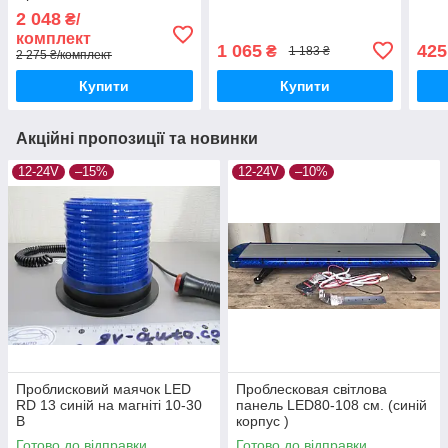
2 048
₴/
комплект
1 065
425
₴
1 183 ₴
2 275 ₴/комплект
Купити
Купити
Акційні пропозиції та новинки
12-24V
–15%
12-24V
–10%
Проблисковий маячок LED
Проблесковая світлова
RD 13 синій на магніті 10-30
панель LED80-108 см. (синій
В
корпус )
Готово до відправки
Готово до відправки