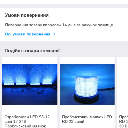
Умови повернення
Повернення товару впродовж 14 днів за рахунок покупця
Всі умови повернення
Подібні товари компанії
Стробоскопи LED S5-12
Проблисковий маячок LED
Проб
сині 12-24В.
RD 23 синій.
RD 1
Проблисковий маячок
30 В