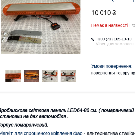
10 010 ₴
Немає в наявності
К
+380 (73) 185-13-13
Viber. для замовлен
повернення товару п
роблискова світлова панель LED64-86 см. ( помаранчевий к
установки на дах автомобіля .
Корпус помаранчевий.
Магніт для спрощеного кріплення фар
- альтернатива стаціон