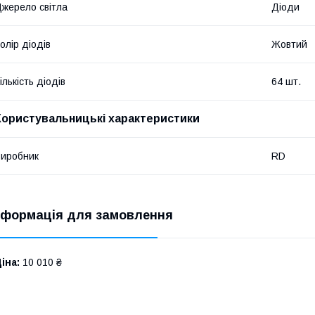
жерело світла
Діоди
олір діодів
Жовтий
ількість діодів
64 шт.
Користувальницькі характеристики
иробник
RD
нформація для замовлення
іна:
10 010 ₴