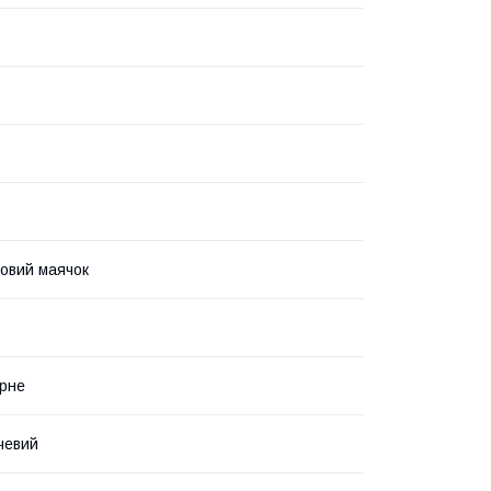
овий маячок
рне
чевий