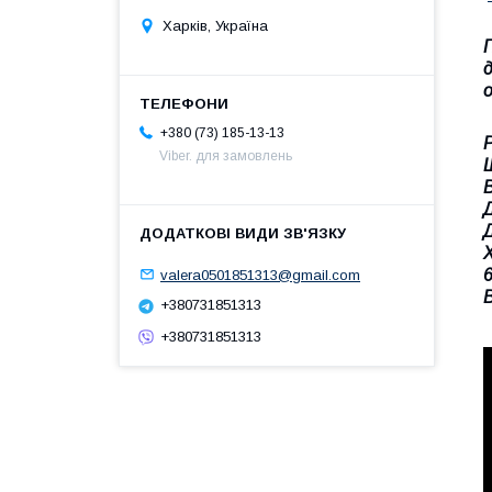
Харків, Україна
+380 (73) 185-13-13
Р
Viber. для замовлень
6
valera0501851313@gmail.com
В
+380731851313
+380731851313