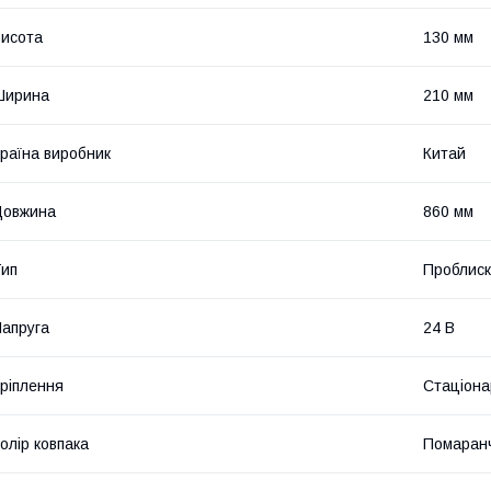
исота
130 мм
Ширина
210 мм
раїна виробник
Китай
Довжина
860 мм
ип
Проблиск
апруга
24 В
ріплення
Стаціона
олір ковпака
Помаран