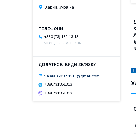
Харків, Україна
к
+380 (73) 185-13-13
Viber. для замовлень
valera0501851313@gmail.com
Х
+380731851313
+380731851313
В