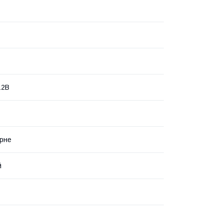
12В
рне
й