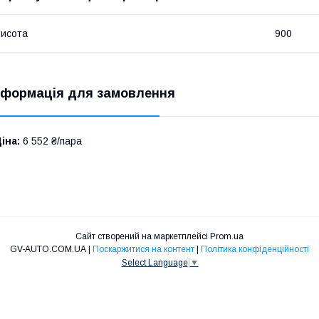
исота
900
нформація для замовлення
іна:
6 552 ₴/пара
Сайт створений на маркетплейсі
Prom.ua
GV-AUTO.COM.UA |
Поскаржитися на контент
|
Політика конфіденційності
Select Language
▼