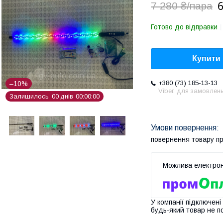
6
7 280 ₴/пара
Готово до відправки
Купити
+380 (73) 185-13-13
–10%
Viber. для замовлен
Залишилось
0
0
днів
0
0
0
0
0
0
повернення товару п
У компанії підключені
будь-який товар не п