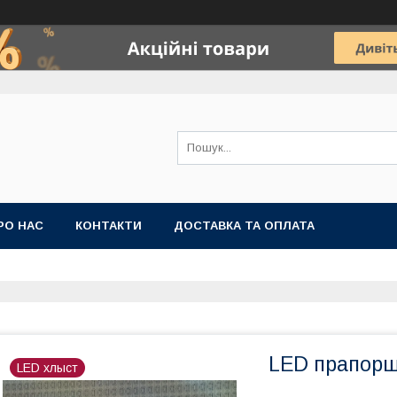
РО НАС
КОНТАКТИ
ДОСТАВКА ТА ОПЛАТА
LED прапоршт
LED хлыст