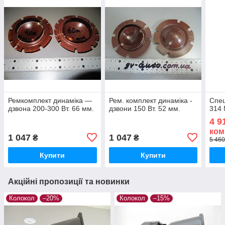
Ремкомплект динаміка —
Рем. комплект динаміка -
Спец
дзвона 200-300 Вт. 66 мм.
дзвони 150 Вт. 52 мм.
314 
4 9
ком
1 047
1 047
₴
₴
5 460
Купити
Купити
Акційні пропозиції та новинки
Колокол
–20%
Колокол
–15%