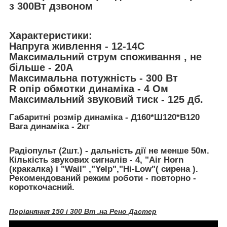
з 300Вт дзвоном
Характеристики:
Напруга живлення - 12-14С
Максимальний струм споживання , не
більше - 20А
Максимальна потужність - 300 Вт
R опір обмотки динаміка - 4 Ом
Максимальний звуковий тиск - 125 дб.
Габаритні розмір динаміка - Д160*Ш120*В120
Вага динаміка - 2кг
Радіопульт (2шт.) - дальність дії не менше 50м.
Кількість звукових сигналів - 4, "Air Horn
(кракалка) і "Wail" ,"Yelp","Hi-Low"( сирена ).
Рекомендований режим роботи - повторно -
короткочасний.
Порівняння 150 і 300 Вт .на Рено Дастер