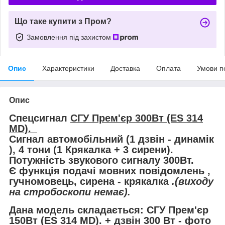
Що таке купити з Пром?
Замовлення під захистом
Опис
Характеристики
Доставка
Оплата
Умови п
Опис
Спецсигнал
СГУ Прем'єр 300Вт (ES 314
MD).
Сигнал автомобільний (1 дзвін - динамік
), 4 тони (1 Крякалка + 3 сирени).
Потужність звукового сигналу 300Вт.
Є функція подачі мовних повідомлень ,
гучномовець, сирена - крякалка
.(виходу
на стробоскопи немає).
Дана модель складається: СГУ Прем'єр
150Вт (ES 314 MD). + дзвін 300 Вт - фото