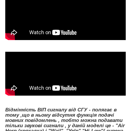
Відмінність ВІП сигналу від СГУ - полягає в
тому ,що в ньому відсутня функція подачі
мовних повідомлень , тобто можна подавати
тільки звукові сигнали , у даній моделі це - "Air
Horn (крякалка) і "Wail" ,"Yelp","Hi-Low"( сирена