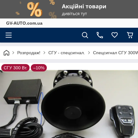
GV-AUTO.com.ua
Розпродаж!
СГУ - спецсигнал.
Спецсигнал СГУ 300W.
СГУ 300 Вт.
–10%