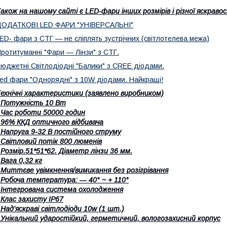
акож на нашому сайті є LED-фари інших розмірів і різної яскраво
ДОДАТКОВІ LED ФАРИ "УНІВЕРСАЛЬНІ"
ED- фари з СТГ — не сліплять зустрічних
(світлотелева межа)
ротитуманні "Фари — Лінзи" з СТГ.
Бюджетні
Світлодіодні "Балики" з CREE діодами.
ed фари "Однорядні" з 10W діодами. Найкращі!
ехнічні характеристики (заявлено виробником)
 Потужність 10 Вт
 Час роботи 50000 годин
 96% ККД оптичного відбивача
 Напруга 9-32 В постійного струму
 Світловий потік 800 люменів
 Розмір.51*51*62. Діаметр лінзи 36 мм.
 Вага 0,32 кг
 Миттєве увімкнення/вимикання без розігрівання
 Робоча температура: ― 40° ~ + 110°
 Інтегрована система охолодження
 Клас захисту IP67
 Над'яскраві світлодіоди 10w (1 шт.)
 Унікальний ударостійкий, герметичний, вологозахисний корпус