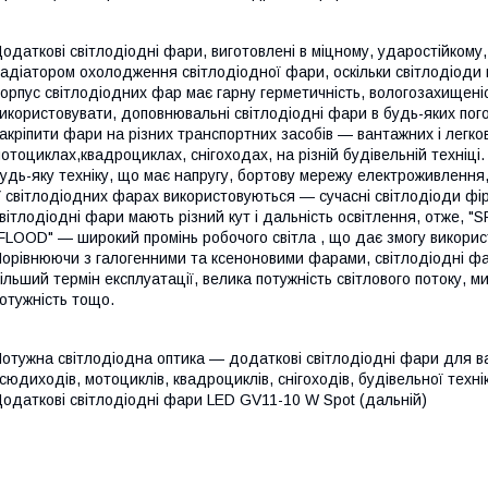
одаткові світлодіодні фари, виготовлені в міцному, ударостійкому
адіатором охолодження світлодіодної фари, оскільки світлодіоди 
орпус світлодіодних фар має гарну герметичність, вологозахищені
икористовувати, доповнювальні світлодіодні фари в будь-яких пог
акріпити фари на різних транспортних засобів — вантажних і легк
отоциклах,квадроциклах, снігоходах, на різній будівельній техніц
удь-яку техніку, що має напругу, бортову мережу електроживлення, 
 світлодіодних фарах використовуються ― сучасні світлодіоди фі
вітлодіодні фари мають різний кут і дальність освітлення, отже, "
FLOOD" — широкий промінь робочого світла , що дає змогу викорис
орівнюючи з галогенними та ксеноновими фарами, світлодіодні фа
ільший термін експлуатації, велика потужність світлового потоку, 
отужність тощо.
отужна світлодіодна оптика — додаткові світлодіодні фари для ван
сюдиходів, мотоциклів, квадроциклів, снігоходів, будівельної техні
одаткові світлодіодні фари LED GV11-10 W Spot (дальній)