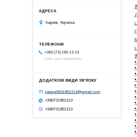
Т
Харків, Україна
L
П
L
+380 (73) 185-13-13
Т
Viber. для замовлень
•
•
•
•
•
•
valera0501851313@gmail.com
•
+380731851313
•
•
+380731851313
•
•
•
•