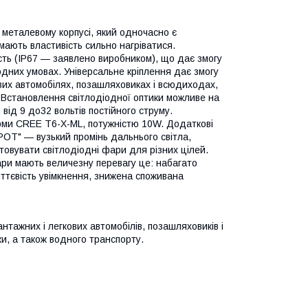
, металевому корпусі, який одночасно є
мають властивість сильно нагріватися.
сть (IP67 — заявлено виробником), що дає змогу
одних умовах. Універсальне кріплення дає змогу
ових автомобілях, позашляховиках і всюдиходах,
і. Встановлення світлодіодної оптики можливе на
від 9 до32 вольтів постійного струму.
рми CREE T6-X-ML, потужністю 10W. Додаткові
SPOT" — вузький промінь дальнього світла,
товувати світлодіодні фари для різних цілей.
ри мають величезну перевагу це: набагато
миттєвість увімкнення, знижена споживана
тажних і легкових автомобілів, позашляховиків і
ки, а також водного транспорту.