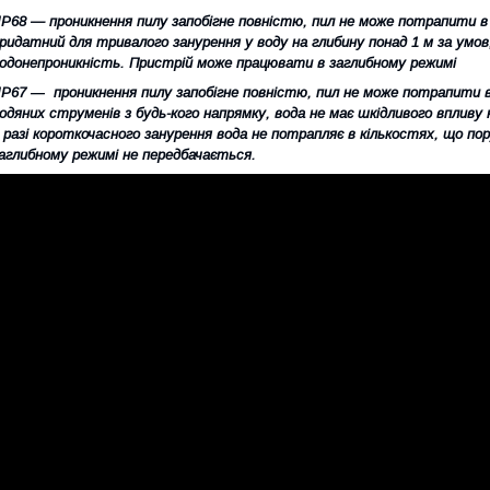
IP68 — проникнення пилу запобігне повністю, пил не може потрапити в
ридатний для тривалого занурення у воду на глибину понад 1 м за ум
одонепроникність. Пристрій може працювати в заглибному режимі
IP67 ― проникнення пилу запобігне повністю, пил не може потрапити в
одяних струменів з будь-кого
напрямку, вода не має шкідливого впливу 
 разі короткочасного занурення вода не потрапляє в кількостях, що 
аглибному режимі не передбачається.