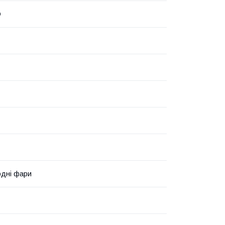
O
одні фари