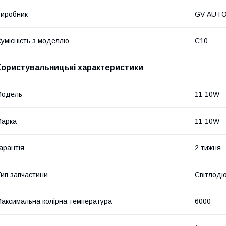
иробник
GV-AUT
умісність з моделлю
C10
Користувальницькі характеристики
Модель
11-10W
Марка
11-10W
арантія
2 тижня
ип запчастини
Світлоді
аксимальна колірна температура
6000