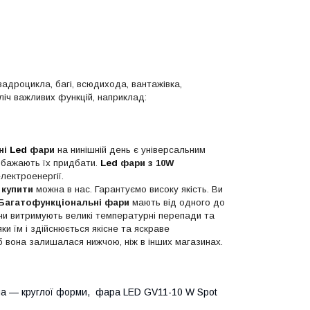
адроцикла, багі, всюдихода, вантажівка,
іч важливих функцій, наприклад:
ні
Led
фари
на нинішній день є універсальним
в бажають їх придбати.
Led
фари з 10W
лектроенергії.
 купити
можна в нас. Гарантуємо високу якість. Ви
Багатофункціональні фари
мають від одного до
они витримують великі температурні перепади та
яки їм і здійснюється якісне та яскраве
б вона залишалася нижчою, ніж в інших магазинах.
на — круглої форми, фара LED GV11-10 W Spot