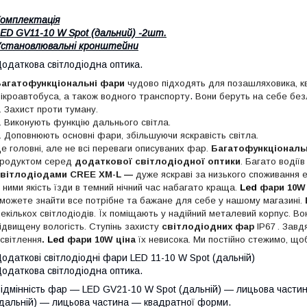
омплектація
ED GV11-10 W Spot (дальний) -2шт.
Установлювальні кронштейни
одаткова світлодіодна оптика.
агатофункціональні фари
чудово підходять
для позашляховика, кв
.
ікроавтобуса, а також водного транспорту
Вони беруть на себе безл
. Захист проти туману.
. Виконують функцію дальнього світла.
. Доповнюють основні фари, збільшуючи яскравість світла.
е головні, але не всі переваги описуваних фар.
Багатофункціональ
родуктом серед
додаткової світлодіодної оптики
. Багато водії
світлодіодами
CREE
XM
-
L
―
дуже яскраві за низького споживання е
 ними якість їзди в темний нічний час набагато краща.
Led
фари 10W
можете знайти все потрібне та бажане для себе
у нашому магазині
.
екількох світлодіодів. Їх поміщають у надійний металевий корпус. В
ідвищену вологість. Ступінь захисту
світлодіодних фар
IP67
. Завд
світлення
.
Led
фари 10W ціна
їх невисока. Ми постійно стежимо, що
одаткові світлодіодні фари LED 11-10 W Spot (дальній)
одаткова світлодіодна оптика.
ідмінність фар — LED GV21-10 W Spot (дальній) — лицьова части
дальній) — лицьова частина — квадратної форми.