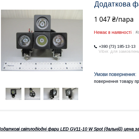
Додаткова фа
1 047 ₴/пара
Немає в наявності
К
+380 (73) 185-13-13
Viber. для замовлен
повернення товару п
одаткові світлодіодні фари LED GV11-10 W Spot (дальній)
цена з