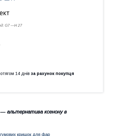
ект
од:
G7 ―H 27
ь
ротягом 14 днів
за рахунок покупця
― альтернатива ксенону в
 гумових кришок для фар