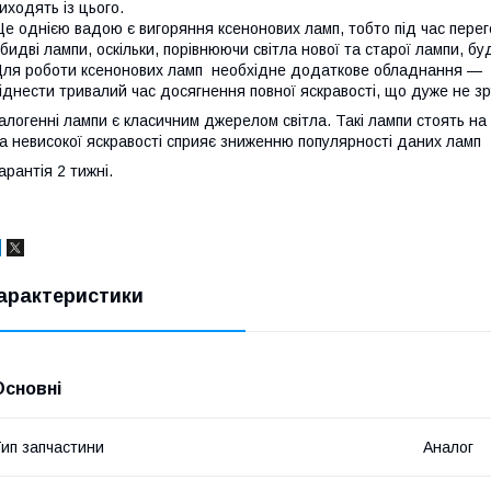
иходять із цього.
е однією вадою є вигоряння ксенонових ламп, тобто під час пере
бидві лампи, оскільки, порівнюючи світла нової та старої лампи, бу
ля роботи ксенонових ламп необхідне додаткове обладнання — 
іднести тривалий час досягнення повної яскравості, що дуже не зр
алогенні лампи є класичним джерелом світла. Такі лампи стоять на
а невисокої яскравості сприяє зниженню популярності даних ламп
арантія 2 тижні.
арактеристики
Основні
ип запчастини
Аналог