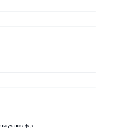
O
отитуманних фар