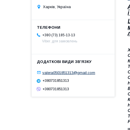
Харків, Україна
і
+380 (73) 185-13-13
Viber. для замовлень
Х
С
К
Т
С
valera0501851313@gmail.com
С
+380731851313
Н
В
+380731851313
С
К
С
Т
Р
Ш