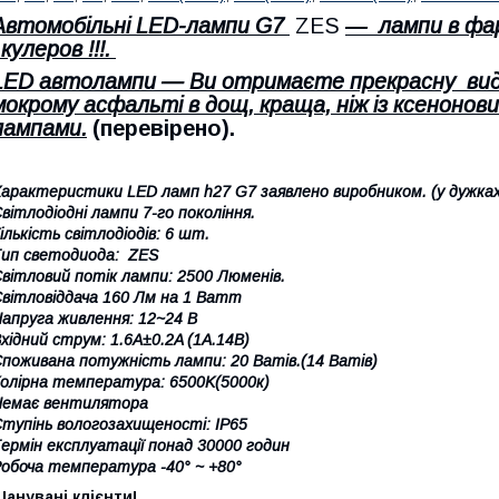
Автомобільні LED-лампи G7
ZES
― лампи в фар
 кулеров !!!.
LED автолампи — Ви отримаєте прекрасну
вид
мокрому асфальті в дощ, краща, ніж із ксенонов
лампами.
(перевірено).
арактеристики LED ламп h27 G7 заявлено виробником. (у дужках
вітлодіодні лампи 7-го покоління.
ількість світлодіодів: 6 шт.
ип светодиода: ZES
вітловий потік лампи: 2500 Люменів.
вітловіддача 160 Лм на 1 Ватт
апруга живлення: 12~24 В
хідний струм: 1.6A±0.2A (1А.14В)
поживана потужність лампи: 20 Ватів.(14 Ватів)
олірна температура: 6500K(5000к)
Немає вентилятора
тупінь вологозахищеності: IP65
ермін експлуатації понад 30000 годин
обоча температура -40° ~ +80°
анувані клієнти!