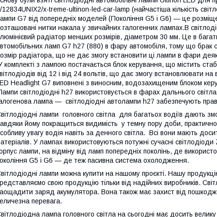
/12834UNIX2/x-treme-ultinon-led-car-lamp (найчастіша кількість світл
ампи G7 від попередніх моделей (Покоління G5 і G6) — це розміще
озташовані нитки накала у звичайних галогенних лампах.В світло
люмінієвий радіатор менших розмірів, діаметром 30 мм. Це в бага
втомобільних ламп G7 h27 (880) в фару автомобіля, тому що бра
озмір радіатора, що не дає змогу встановити ці лампи в фари дея
 комплекті з лампою постачається блок керування, що містить стаб
вітлодіодів від 12 і від 24 вольтів, що дає змогу встановлювати на в
ED Headlight G7 виповнені з виносним, водозахищеним блоком кер
ампи світлодіодні h27 використовується в фарах дальнього світла
алогенова лампа — світлодіодні автолампи h27 забезпечують пра
вітлодіодні лампи головного світла для багатьох водіїв дають змо
авдяки йому покращиться видимість у темну пору доби, практично 
собливу увагу водія навіть за денного світла. Всі вони мають досить
атеріалів. У лампах використовуються потужні сучасні світлодіод
орпус лампи, на відміну від ламп попередніх поколінь, де використ
окоління G5 і G6 — де теж пасивна система охолодження.
вітлодіодні лампи можна купити на нашому проєкті. Нашу продукці
редставляємо свою продукцію тільки від надійних виробників. Сві
аощадити заряд акумулятора. Вона також має захист від пошкоджень
еличезна перевага.
вітлодіодна лампа головного світла на сьогодні має досить велик