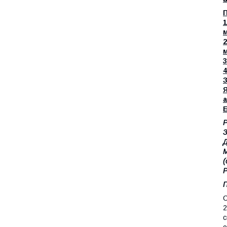
П
1
м
2
3
4
З
Я
Б
Р
З
Д
М
(
Р
П
С
2
с
о