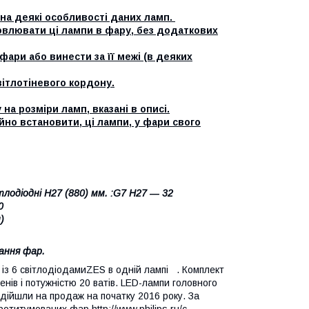
 на деякі особливості даних ламп.
новлювати ці лампи в фару, без додаткових
фари або винести за її межі (в деяких
вітлотіневого кордону.
на розміри ламп, вказані в описі.
йно встановити, ці лампи, у фари свого
тлодіодні Н27 (880) мм. :G7 Н27 ― 32
30
)
ання фар.
із 6 світлодіодамиZES в одній лампі . Комплект
нів і потужністю 20 ватів. LED-лампи головного
адійшли на продаж на початку 2016 року. За
ротитумованих фар http://www.philips.ru/c-