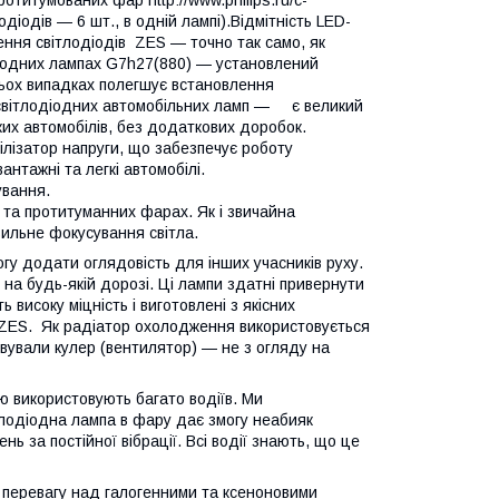
одіодів — 6 шт., в одній лампі).Відмітність LED-
ння світлодіодів ZES — точно так само, як
діодних лампах G7h27(880) — установлений
тьох випадках полегшує встановлення
к світлодіодних автомобільних ламп — є великий
ких автомобілів, без додаткових доробок.
ілізатор напруги, що забезпечує роботу
антажні та легкі автомобілі.
ування.
 та протитуманних фарах. Як і звичайна
вильне фокусування світла.
гу додати оглядовість для інших учасників руху.
на будь-якій дорозі. Ці лампи здатні привернути
 високу міцність і виготовлені з якісних
и ZES. Як радіатор охолодження використовується
овували кулер (вентилятор) — не з огляду на
ю використовують багато водіїв. Ми
тлодіодна лампа в фару дає змогу неабияк
 за постійної вібрації. Всі водії знають, що це
у перевагу над галогенними та ксеноновими