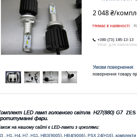
2 048 ₴/компл
Немає в наявності
К
+380 (73) 185-13-13
Viber. для замовлен
повернення товару п
Комплект LED ламп головного світла Н27(880) G7
ZES
протитуманні фари.
акож на нашому сайті є LED-лампи з цоколями:
H3
,
H1
,
H4
,
H7
,
H1
1
,
HB3(9005)
,
HB4(9006)
,
PSX 24(H16)
,
комплекти