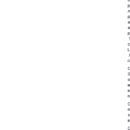
p
л
р
а
а
р
У
с
L
Л
г
С
З
о
м
к
п
С
п
з
в
С