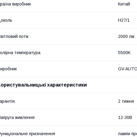
раїна виробник
Китай
околь
H27/1
вітловий потік
2000 лм
олірна температура
5500K
иробник
GV-AUT
Користувальницькі характеристики
арантія
2 тижня
апруга живлення
12-30В
ункціональне призначення
лампи пр