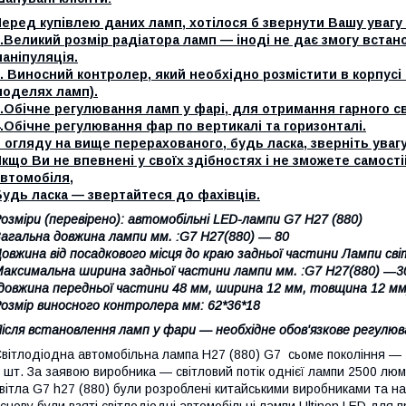
еред купівлею даних ламп, хотілося б звернути Вашу увагу
.Великий розмір радіатора ламп — іноді не дає змогу вста
аніпуляція.
. Виносний контролер, який необхідно розмістити в корпусі 
моделях ламп).
.Обічне регулювання ламп у фарі, для отримання гарного с
.Обічне регулювання фар по вертикалі та горизонталі.
 огляду на вище перерахованого, будь ласка, зверніть увагу 
кщо Ви не впевнені у своїх здібностях і не зможете самості
автомобіля,
удь ласка — звертайтеся до фахівців.
озміри (перевірено): автомобільні LED-лампи G7 Н27 (880)
агальна довжина лампи мм. :G7 Н27(880) ― 80
овжина від посадкового місця до краю задньої частини Лампи сві
аксимальна ширина задньої частини лампи мм. :G7 Н27(880) ―
довжина передньої частини 48 мм, ширина 12 мм, товщина 12 мм
озмір виносного контролера мм: 62*36*18
ісля встановлення ламп у фари — необхідне обов'язкове регулюв
вітлодіодна автомобільна лампа Н27 (880) G7 сьоме покоління — 
 шт. За заявою виробника — світловий потік однієї лампи 2500 люме
вітла G7 h27 (880) були розроблені китайськими виробниками та н
снову були взяті світлодіодні автомобільні лампи Ultinon LED для п