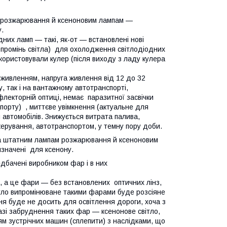
м розжарювання й ксеноновим лампам —
.
дних ламп — такі, як-от — встановлені нові
 промінь світла) для охолодження світлодіодних
ористовували кулер (після виходу з ладу кулера
оживленням, напруга живлення від 12 до 32
, так і на вантажному автотранспорті,
флекторній оптиці, немає паразитної засвічки
спорту) , миттєве увімкнення (актуальне для
 автомобілів. Знижується витрата палива,
ерування, автотранспортом, у темну пору доби.
на штатним лампам розжарювання й ксеноновим
изначені для ксенону.
дбачені виробником фар і в них
а це фари — без встановлених оптичних лінз,
ітло випромінюване такими фарами буде розсіяне
ня буде не досить для освітлення дороги, хоча з
азі забруднення таких фар — ксенонове світло,
іям зустрічних машин (сплепити) з наслідками, що