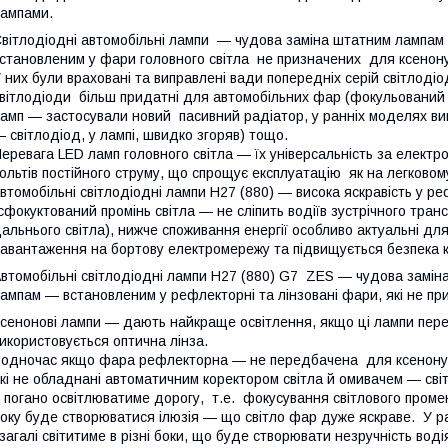
ампами.
вітлодіодні автомобільні лампи ― чудова заміна штатним лампа
становленим у фари головного світла не призначених для ксенону
 них були враховані та виправлені вади попередніх серій світлодіо
вітлодіоди більш придатні для автомобільних фар (фокульований
амп — застосували новий пасивний радіатор, у ранніх моделях вик
 світлодіод, у лампі, швидко згоряв) тощо.
еревага LED ламп головного світла — їх універсальність за електр
ольтів постійного струму, що спрощує експлуатацію як на легковому
втомобільні світлодіодні лампи Н27 (880) — висока яскравість у ре
сфокуктований промінь світла — не сліпить водіїв зустрічного тран
альнього світла), нижче споживання енергії особливо актуальні для
авантаження на бортову електромережу та підвищується безпека к
втомобільні світлодіодні лампи Н27 (880) G7 ZES — чудова замі
ампам — встановленим у рефлекторні та лінзовані фари, які не пр
сенонові лампи — дають найкраще освітлення, якщо ці лампи пере
икористовується оптична лінза.
одночас якщо фара рефлекторна — не передбачена для ксенону, 
кі не обладнані автоматичним коректором світла й омивачем — св
 погано освітлюватиме дорогу, т.е. фокусування світлового проме
оку буде створюватися ілюзія — що світло фар дуже яскраве. У р
загалі світитиме в різні боки, що буде створювати незручність вод