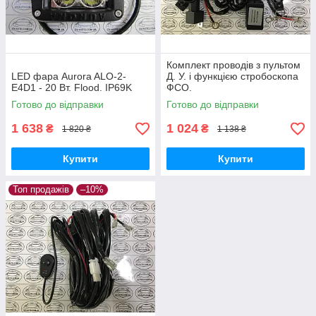
Комплект проводів з пультом
LED фара Aurora ALO-2-
Д. У. і функцією стробоскопа
Е4D1 - 20 Вт. Flood. IP69K
ФСО.
Готово до відправки
Готово до відправки
1 638
1 024
₴
₴
1 820 ₴
1 138 ₴
Купити
Купити
Топ продажів
–10%