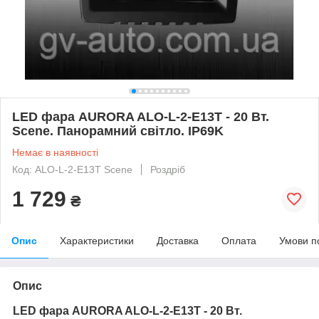
LED фара AURORA ALO-L-2-E13T - 20 Вт.
Scene. Панорамний світло. IP69K
Немає в наявності
Код: ALO-L-2-E13T Scene
Роздріб
1 729
₴
Опис
Характеристики
Доставка
Оплата
Умови п
Опис
LED фара AURORA ALO-L-2-E13T - 20 Вт.