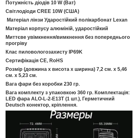
Потужність діодів 10 W (Ват)
Світлодіоди CREE 10W (США)
Матеріал лінзи Ударостійкий полікарбонат Lexan
Матеріал корпусу алюміній, ударостійкий
Миттєве увімкнення/вимкнення без попереднього
прогріву
Клас пиловологозахисту IP69K
Сертифікація CE, RoHS
Розмір (довжина х висота х ширина) 7,2 см. х 5,46
см. х 5,23 см.
Вага фари без коробки 230 гр.
Вага комплекту з упаковкою 360 гр. Комплектація:
LED фара ALO-L-2-E13T (1 шт.), Герметичний
Deutsch конектор, кріплення.