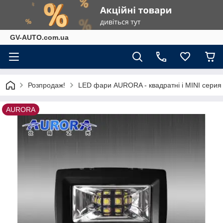
GV-AUTO.com.ua
Розпродаж!
LED фари AURORA - квадратні і MINI серия
AURORA