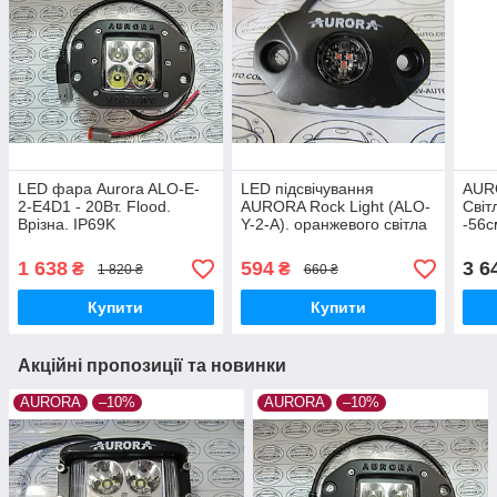
LED фара Aurora ALO-E-
LED підсвічування
AUR
2-E4D1 - 20Вт. Floоd.
AURORA Rock Light (ALO-
Світ
Врізна. IP69K
Y-2-А). оранжевого світла
-56с
9Вт. IP69.
1 638
594
3 6
₴
₴
1 820 ₴
660 ₴
Купити
Купити
Акційні пропозиції та новинки
AURORA
–10%
AURORA
–10%