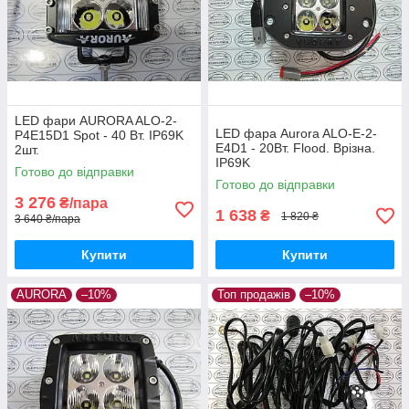
LED фари AURORA ALO-2-
LED фара Aurora ALO-E-2-
P4E15D1 Spot - 40 Вт. IP69K
E4D1 - 20Вт. Floоd. Врізна.
2шт.
IP69K
Готово до відправки
Готово до відправки
3 276
₴/пара
1 638
₴
1 820 ₴
3 640 ₴/пара
Купити
Купити
AURORA
–10%
Топ продажів
–10%