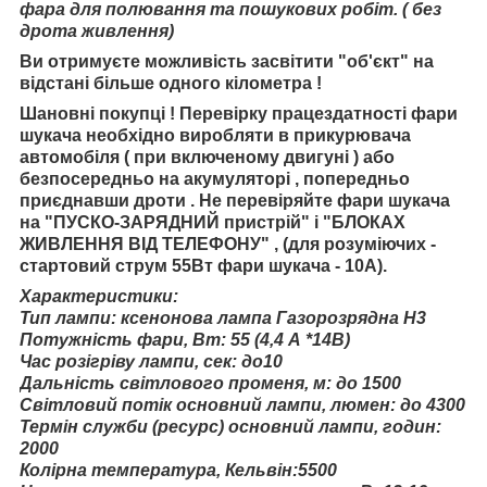
фара для полювання та пошукових робіт. ( без
дрота живлення)
Ви отримуєте можливість засвітити "об'єкт" на
відстані більше одного кілометра !
Шановні покупці ! Перевірку працездатності фари
шукача необхідно виробляти в прикурювача
автомобіля ( при включеному двигуні ) або
безпосередньо на акумуляторі , попередньо
приєднавши дроти . Не перевіряйте фари шукача
на "ПУСКО-ЗАРЯДНИЙ пристрій" і "БЛОКАХ
ЖИВЛЕННЯ ВІД ТЕЛЕФОНУ" , (для розуміючих -
стартовий струм 55Вт фари шукача - 10А).
Характеристики:
Тип лампи: ксенонова лампа Газорозрядна Н3
Потужність фари, Вт: 55 (4,4 А *14В)
Час розігріву лампи, сек: до10
Дальність світлового променя, м: до 1500
Світловий потік основний лампи, люмен: до 4300
Термін служби (ресурс) основний лампи, годин:
2000
Колірна температура, Кельвін:5500