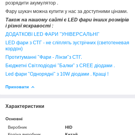
розрядити акумулятор .
Фару шукач можна купити у нас за доступними цінами.
Також на нашому сайті є LED фари інших розмірів
і різної яскравості :
ДОДАТКОВІ LED ФАРИ "УНІВЕРСАЛЬНІ"
LED фари з СТГ - не сліплять зустрічних
(светотеневая
кордон)
Протитуманні "Фари - Лінзи"з СТГ.
Бюджетні
Світлодіодні "Балки" з CREE діодами .
Led фари "Однорядні" з 10W діодами . Кращі !
Приховати
Характеристики
Основні
Виробник
HID
Країна виробник
Китай