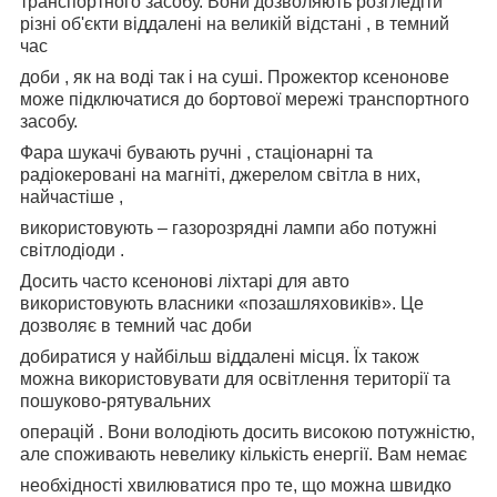
транспортного засобу. Вони дозволяють розгледіти
різні об'єкти віддалені на великій відстані , в темний
час
доби , як на воді так і на суші. Прожектор ксенонове
може підключатися до бортової мережі транспортного
засобу.
Фара шукачі бувають ручні , стаціонарні та
радіокеровані на магніті, джерелом світла в них,
найчастіше ,
використовують – газорозрядні лампи або потужні
світлодіоди .
Досить часто ксенонові ліхтарі для авто
використовують власники «позашляховиків». Це
дозволяє в темний час доби
добиратися у найбільш віддалені місця. Їх також
можна використовувати для освітлення території та
пошуково-рятувальних
операцій . Вони володіють досить високою потужністю,
але споживають невелику кількість енергії. Вам немає
необхідності хвилюватися про те, що можна швидко