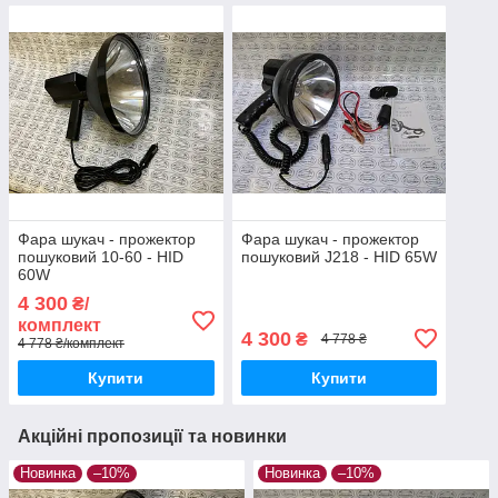
Фара шукач - прожектор
Фара шукач - прожектор
пошуковий 10-60 - HID
пошуковий J218 - HID 65W
60W
4 300
₴/
комплект
4 300
₴
4 778 ₴
4 778 ₴/комплект
Купити
Купити
Акційні пропозиції та новинки
Новинка
–10%
Новинка
–10%