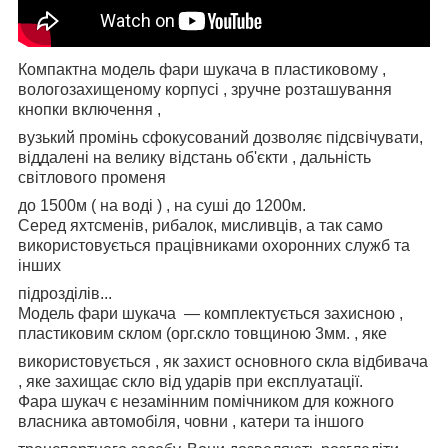
Компактна модель фари шукача в пластиковому ,
вологозахищеному корпусі , зручне розташування
кнопки включення ,
вузький промінь сфокусований дозволяє підсвічувати,
віддалені на велику відстань об'єкти , дальність
світлового променя
до 1500м ( на воді ) , на суші до 1200м.
Серед яхтсменів, рибалок, мисливців, а так само
використовується працівниками охоронних служб та
інших
підрозділів...
Модель фари шукача ― комплектується захисною ,
пластиковим склом (орг.скло товщиною 3мм. , яке
використовується , як захист основного скла відбивача
, яке захищає скло від ударів при експлуатації.
Фара шукач є незамінним помічником для кожного
власника автомобіля, човни , катери та іншого