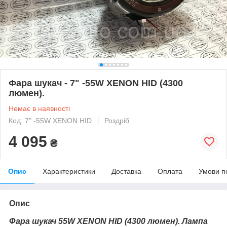
Фара шукач - 7" -55W XENON HID (4300
люмен).
Немає в наявності
Код: 7" -55W XENON HID
Роздріб
4 095
₴
Опис
Характеристики
Доставка
Оплата
Умови п
Опис
Фара шукач 55W XENON HID (4300 люмен). Лампа