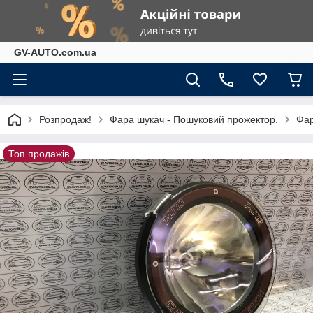
GV-AUTO.com.ua
Розпродаж!
Фара шукач - Пошуковий прожектор.
Фар
Топ продажів