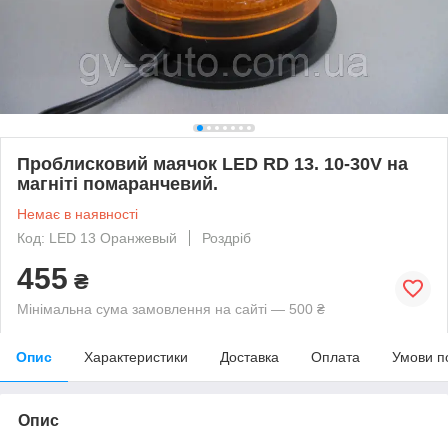
Проблисковий маячок LED RD 13. 10-30V на
магніті помаранчевий.
Немає в наявності
Код: LED 13 Оранжевый
Роздріб
455
₴
Мінімальна сума замовлення на сайті — 500 ₴
Опис
Характеристики
Доставка
Оплата
Умови п
Опис