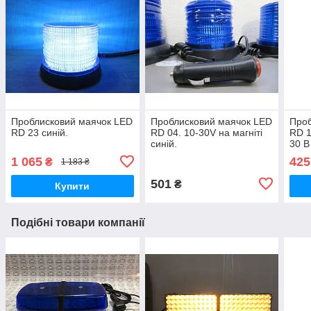
Проблисковий маячок LED
Проблисковий маячок LED
Проб
RD 23 синій.
RD 04. 10-30V на магніті
RD 1
синій.
30 В
1 065
425
₴
1 183 ₴
501
₴
Купити
Подібні товари компанії