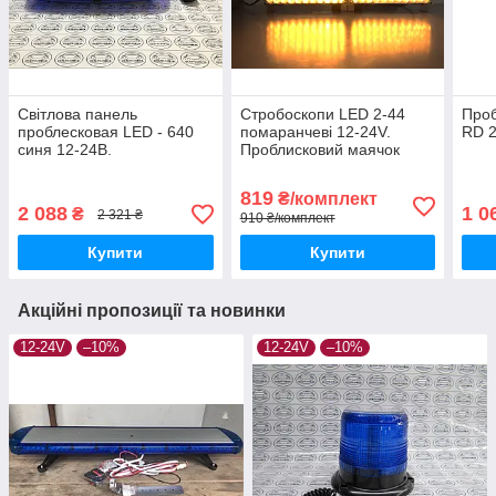
Світлова панель
Стробоскопи LED 2-44
Проб
проблесковая LED - 640
помаранчеві 12-24V.
RD 2
синя 12-24В.
Проблисковий маячок
Проблисковий маячок
819
₴/комплект
2 088
1 0
₴
2 321 ₴
910 ₴/комплект
Купити
Купити
Акційні пропозиції та новинки
12-24V
–10%
12-24V
–10%