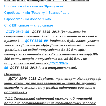
Проблисковий маячок на "Кришу авто"
Стробоскопи під "Решетку й Бампер" авто.
Стробоскопи на лобове "Скло".
СГУ, ВІП сигнал — спец.сигнал
ДСТУ 3849–99
ДСТУ_3849_2018 (Уся вимоги до
спеціальних звукових і світлових сигналів — вказані в
пункти 6 —
ДСТУ 3849–99
дивіться, будь ласка, уважно,
завантажуйте та роздрукуйте, всі світлові сигнали
розміщені на сайті потужністю до 50 Вт, крім
кольорових світлодіодних балок великого розміру 80-
100 сантиметрів, потужністю понад 50 Вт. , не
потрапляють під вимогу
ДСТУ 3849–
99
ДСТУ_3849_2018 і не є спец.сигналами).
Оновлене
— ДСТУ_3849_2018_Доріжень_транспорт_Кольорографі
чний_схемі,_розпозавававаності — зміни до звукових
сигналів не змінилися, у розділі світлових сигналів є
доповнення -
7.1.1 Спеціальний світловий сигнальний пристрій
потрібно встановлювати на транспортних засобах