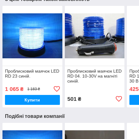
Проблисковий маячок LED
Проблисковий маячок LED
Проб
RD 23 синій.
RD 04. 10-30V на магніті
RD 1
синій.
30 В
1 065
425
₴
1 183 ₴
501
₴
Купити
Подібні товари компанії