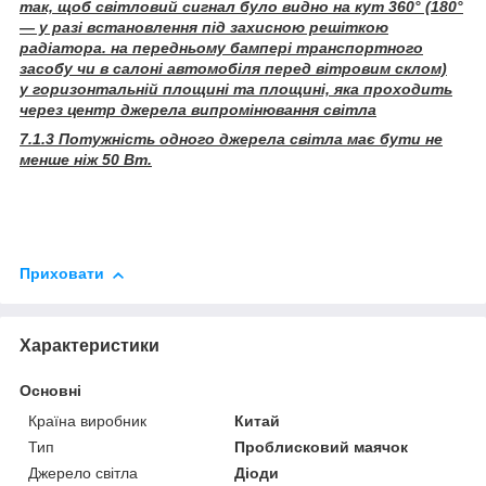
так, щоб світловий сигнал було видно на кут 360° (180°
— у разі встановлення під захисною решіткою
радіатора. на передньому бампері транспортного
засобу чи в салоні автомобіля перед вітровим склом)
у горизонтальній площині та площині, яка проходить
через центр джерела випромінювання світла
7.1.3 Потужність одного джерела світла має бути не
менше ніж 50 Вт.
Приховати
Характеристики
Основні
Країна виробник
Китай
Тип
Проблисковий маячок
Джерело світла
Діоди