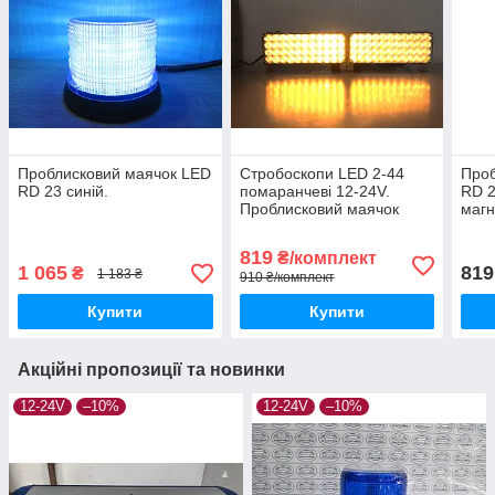
Проблисковий маячок LED
Стробоскопи LED 2-44
Проб
RD 23 синій.
помаранчеві 12-24V.
RD 2
Проблисковий маячок
магні
819
₴/комплект
1 065
819
₴
1 183 ₴
910 ₴/комплект
Купити
Купити
Акційні пропозиції та новинки
12-24V
–10%
12-24V
–10%