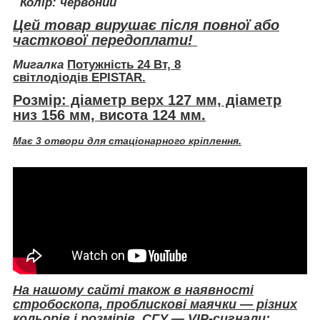
Колір: червоний
Цей товар вирушає після повної або
часткової передоплати!
Мигалка
Потужність 24 Вт, 8
світлодіодів EPISTAR.
Розмір: діаметр верх 127 мм, діаметр
низ 156 мм, висота 124 мм.
Має 3 отвори для стаціонарного кріплення.
На нашому сайті
також
в наявності
стробоскопа, проблискові маячки — різних
кольорів і розмірів, СГУ — VIP-сигнали: