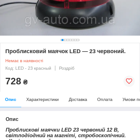
Проблисковий маячок LED — 23 червоний.
Немає в наявності
Код: LED - 23 красный
Роздріб
728
₴
Опис
Характеристики
Доставка
Оплата
Умови п
Опис
Проблискові маячки LED 23 червоний 12 В,
світлодіодний на магніті, стробоскопічний.