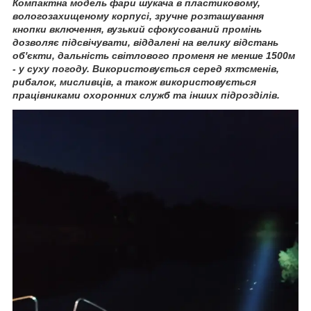
Компактна модель фари шукача в пластиковому,
вологозахищеному корпусі, зручне розташування
кнопки включення, вузький сфокусований промінь
дозволяє підсвічувати, віддалені на велику відстань
об'єкти, дальність світлового променя не менше 1500м
- у суху погоду. Використовується серед яхтсменів,
рибалок, мисливців, а також використовується
працівниками охоронних служб та інших підрозділів.