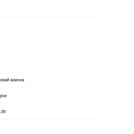
овий маячок
рне
12В