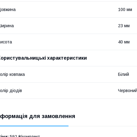
Довжина
100 мм
Ширина
23 мм
исота
40 мм
Користувальницькі характеристики
олір ковпака
Білий
олір діодів
Червоний 
нформація для замовлення
іна:
592 ₴/комплект