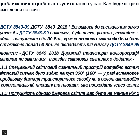
Проблисковий стробоскоп купити
можна у нас. Вам буде потріб
амовлення на сайті .
ДСТУ 3849-99
ДСТУ_3849_2018 ( Всі вимоги до спеціальним звуко
ункті 6 -
ДСТУ 3849-99
дивіться , будь ласка, уважно , скачайте і
айті - потужністю до 50 Вт., крім кольорових світлодіодних бал
отужністю понад 50 Вт. не підпадають під вимогу
ДСТУ 3849-9
новлене - ДСТУ_3849_2018_Дорожній_транспорт_кольорографічні
игналам не змінилися , в розділі світлових сигналах є додаток -
.1.1 Спеціальний світловий сигнальний пристрій потрібно вст
вітловий сигнал було видно на кут 360° (180° — у разі встановл
ередньому бампері транспортного засобу чи в салоні автомобіл
 горизонтальній площині та площині, яка проходить через цент
.1.3 Потужність одного джерела світла має бути не менше ніж 