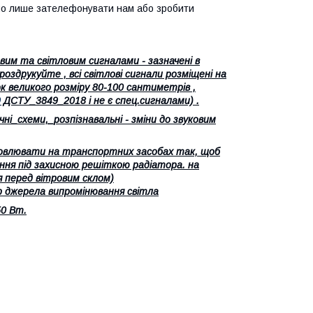
но лише зателефонувати нам або зробити
вим та світловим сигналами - зазначені в
 роздрукуйте , всі світлові сигнали розміщені на
ок великого розміру 80-100 сантиметрів ,
9
ДСТУ_3849_2018 і не є спец.сигналами) .
_схеми,_розпізнавальні - зміни до звуковим
ановлювати на транспортних засобах так, щоб
ення під захисною решіткою радіатора. на
я перед вітровим склом)
р джерела випромінювання світла
50 Вт.