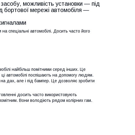
 засобу, можливість установки — під
ід бортової мережі автомобіля —
сигналами
на спеціальні автомобілі. Досить часто його
мобілі найбільш помітними серед інших. Це
й ці автомобілі поспішають на допомогу людям.
на дах, але і під бампер. Це дозволяє зробити
товленні досить часто використовують
помітним. Вони володіють рядом колірних гам.