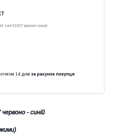
кт
од:
Led 51027 красно синий
ь
ротягом 14 днів
за рахунок покупця
червоно - синій
ежими)