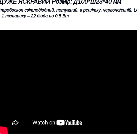
ДУЖЕ ЯСКРАВИЙ Розмір: Д100*Ш23*40 мм
тробоскоп світлодіодний, потужний, в решітку, червоно/синій, L
 1 ліхтарику – 22 діода по 0,5 Вт