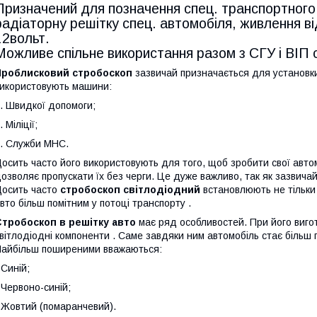
Призначений для позначення спец. транспортного
радіаторну решітку спец. автомобіля, живлення в
12вольт.
Можливе спільне використання разом з СГУ і ВІП 
Проблисковий стробоскоп
зазвичай призначається для установки 
икористовують машини:
. Швидкої допомоги;
. Міліції;
. Служби МНС.
осить часто його використовують для того, щоб зробити свої авто
озволяє пропускати їх без черги. Це дуже важливо, так як зазвича
осить часто
стробоскоп світлодіодний
встановлюють не тільки 
вто більш помітним у потоці транспорту .
тробоскоп в решітку авто
має ряд особливостей. При його виго
вітлодіодні компоненти . Саме завдяки ним автомобіль стає більш 
айбільш поширеними вважаються:
 Синій;
 Червоно-синій;
 Жовтий (помаранчевий).