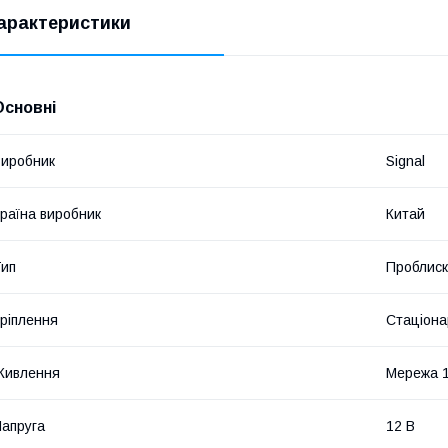
арактеристики
Основні
иробник
Signal
раїна виробник
Китай
ип
Проблиск
ріплення
Стаціона
Живлення
Мережа 
апруга
12 В