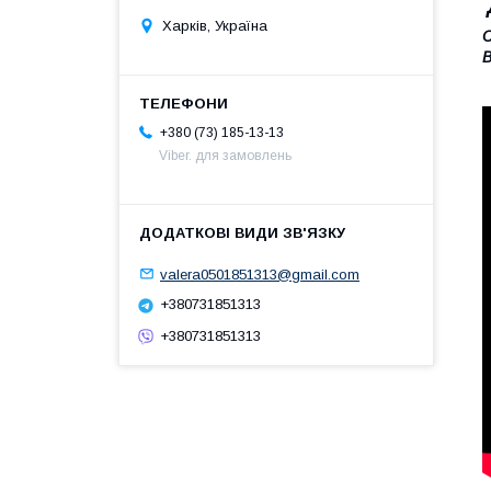
Харків, Україна
С
В
+380 (73) 185-13-13
Viber. для замовлень
valera0501851313@gmail.com
+380731851313
+380731851313