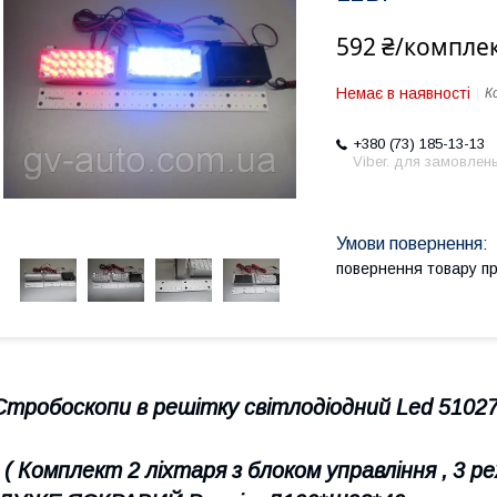
592 ₴/компле
Немає в наявності
К
+380 (73) 185-13-13
Viber. для замовлен
повернення товару п
Стробоскопи в решітку світлодіодний Led 51027 
- ( Комплект 2 ліхтаря з блоком управління , 3 р