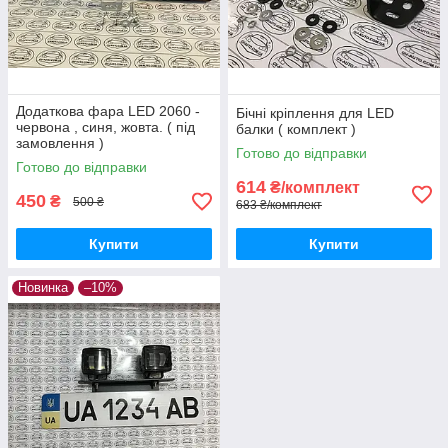
Додаткова фара LED 2060 -
Бічні кріплення для LED
червона , синя, жовта. ( під
балки ( комплект )
замовлення )
Готово до відправки
Готово до відправки
614
₴/комплект
450
₴
500 ₴
683 ₴/комплект
Купити
Купити
Новинка
–10%