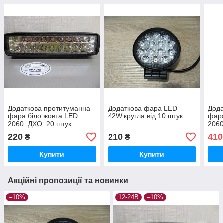
Додаткова протитуманна
Додаткова фара LED
Дода
фара біло жовта LED
42W.кругла від 10 штук
фара
2060. ДХО. 20 штук
2060
220
210
410
₴
₴
Купити
Купити
Акційні пропозиції та новинки
–10%
12-24В
–10%