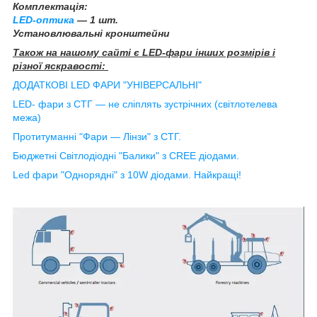
Комплектація:
LED-оптика
— 1 шт.
Установлювальні кронштейни
Також на нашому сайті є LED-фари інших розмірів і
різної яскравості:
ДОДАТКОВІ LED ФАРИ "УНІВЕРСАЛЬНІ"
LED- фари з СТГ — не сліплять зустрічних
(світлотелева
межа)
Протитуманні "Фари — Лінзи" з СТГ.
Бюджетні
Світлодіодні "Балики" з CREE діодами.
Led фари "Однорядні" з 10W діодами. Найкращі!