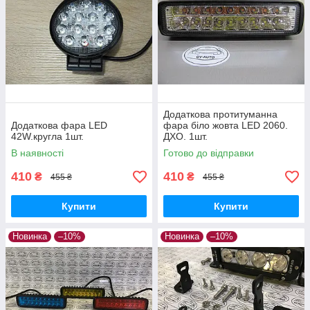
Додаткова протитуманна
Додаткова фара LED
фара біло жовта LED 2060.
42W.кругла 1шт.
ДХО. 1шт.
В наявності
Готово до відправки
410
410
₴
₴
455 ₴
455 ₴
Купити
Купити
Новинка
–10%
Новинка
–10%