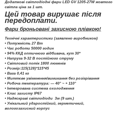
Додаткові світлодіодні фари LED GV 1205-27W жовтого
світла
ціна за 1 шт
.
Цей товар вирушає після
передоплати.
Фари броньовані захисною плівкою!
Технічні характеристики (заявлено виробником)
• Потужність 27 Вт
• Час роботи 50000 годин
• 94% ККД оптичного відбивача, кут 30*
• Напруга 9-32 В постійного струму
• Світловий потік 1800 люменів
• Розмір:115(128)*115*45
• Вага 0,41 кг
• Миттєве увімкнення/вимикання без розігрівання
• Робоча температура: ― 40° ~ + 110°
• Інтегрована система охолодження
• Клас захисту IP67
• Надяскраві світлодіоди 3w (9 шт.)
• Унікальний ударостійкий, герметичний,
вологозахисний корпус