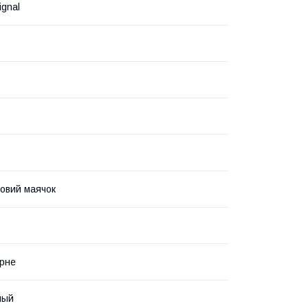
ignal
овий маячок
рне
ный