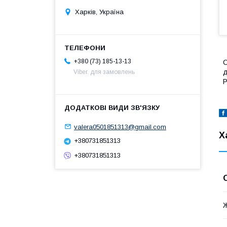
Харків, Україна
+380 (73) 185-13-13
С
д
Viber. для замовлень
Р
valera0501851313@gmail.com
Х
+380731851313
+380731851313