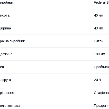
иробник
Federal S
исота
40 мм
Ширина
43 мм
раїна виробник
Китай
Довжина
180 мм
ип
Проблиск
апруга
24 В
ріплення
Стаціона
олір ковпака
Прозрач