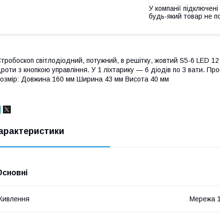
У компанії підключені
будь-який товар не п
тробоскоп світлодіодний, потужний, в решітку, жовтий S5-6 LED 12 
роти з кнопкою управління. У 1 ліхтарику ― 6 діодів по 3 вати. 
озмір: Довжина 160 мм Ширина 43 мм Висота 40 мм
арактеристики
Основні
Живлення
Мережа 