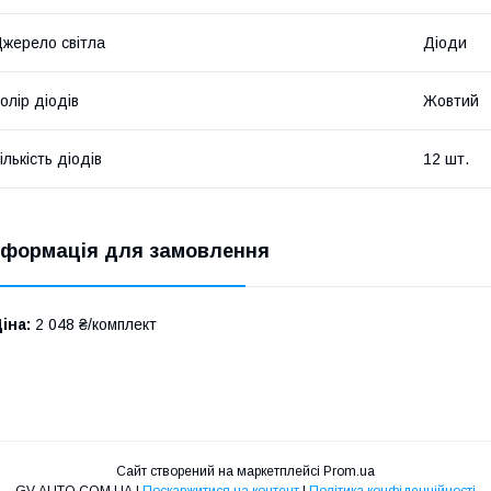
жерело світла
Діоди
олір діодів
Жовтий
ількість діодів
12 шт.
нформація для замовлення
іна:
2 048 ₴/комплект
Сайт створений на маркетплейсі
Prom.ua
GV-AUTO.COM.UA |
Поскаржитися на контент
|
Політика конфіденційності