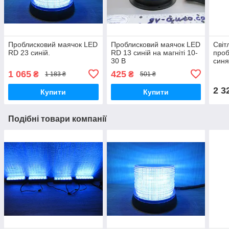
Проблисковий маячок LED
Проблисковий маячок LED
Світ
RD 23 синій.
RD 13 синій на магніті 10-
проб
30 В
синя
Проб
1 065
425
₴
₴
1 183 ₴
501 ₴
2 3
Купити
Купити
Подібні товари компанії