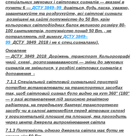
спеціальних звукових і світлових сигналів — вказані в
пункти 6 —
ДСТУ 3849–99
дивіться, будь ласка, уважно,
завантажуйте та роздрукуйте, всі світлові сигнали
розміщені на сайті потужністю до 50 Вт, крім
кольорових світлодіодних балок великого розміру 80-
100 сантиметрів, потужністю понад 50 Вт. , не
потрапляють під вимогу
ДСТУ 3849–
99
ДСТУ_3849_2018 і не є спец.сигналами).
Оновлене
— ДСТУ_3849_2018_Доріжень_транспорт_Кольорографі
чний_схемі,_розпозавававаності — зміни до звукових
сигналів не змінилися, у розділі світлових сигналів є
доповнення -
7.1.1 Спеціальний світловий сигнальний пристрій
потрібно встановлювати на транспортних засобах
так, щоб світловий сигнал було видно на кут 360° (180°
— у разі встановлення під захисною решіткою
радіатора. на передньому бампері транспортного
засобу чи в салоні автомобіля перед вітровим склом)
у горизонтальній площині та площині, яка проходить
через центр джерела випромінювання світла
7.1.3 Потужність одного джерела світла має бути не
менше ніж 50 Вт.