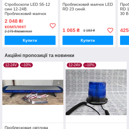
Стробоскопи LED S5-12
Проблисковий маячок LED
Проб
сині 12-24В.
RD 23 синій.
RD 1
Проблисковий маячок
30 В
2 048
₴/
комплект
1 065
425
₴
1 183 ₴
2 275 ₴/комплект
Купити
Купити
Акційні пропозиції та новинки
12-24V
–10%
12-24V
–10%
Проблесковая світлова