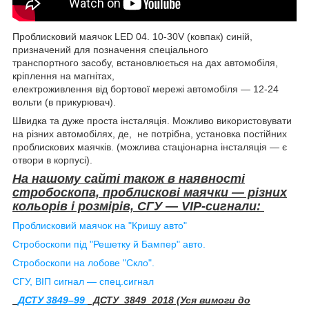
Проблисковий маячок LED 04. 10-30V (ковпак) синій,
призначений для позначення спеціального
транспортного засобу, встановлюється на дах автомобіля,
кріплення на магнітах,
електроживлення від бортової мережі автомобіля — 12-24
вольти (в прикурювач).
Швидка та дуже проста інсталяція. Можливо використовувати
на різних автомобілях, де, не потрібна, установка постійних
проблискових маячків. (можлива стаціонарна інсталяція — є
отвори в корпусі).
На нашому сайті
також
в наявності
стробоскопа, проблискові маячки — різних
кольорів і розмірів, СГУ — VIP-сигнали:
Проблисковий маячок на "Кришу авто"
Стробоскопи під "Решетку й Бампер" авто.
Стробоскопи на лобове "Скло".
СГУ, ВІП сигнал — спец.сигнал
ДСТУ 3849–99
ДСТУ_3849_2018 (Уся вимоги до