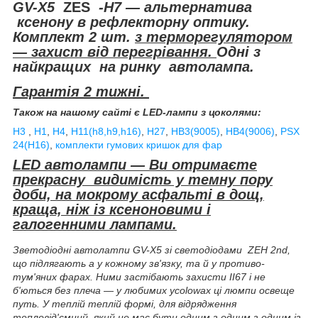
GV-Х5
ZЕЅ
-Н7 — альтернатива
ксенону в рефлекторну оптику.
Комплект 2 шт.
з терморегулятором
— захист від перегрівання.
Одні з
найкращих на ринку автолампа.
Гарантія 2 тижні.
Також на нашому сайті є LED-лампи з цоколями:
H3
,
H1
,
H4
,
H11(h8,h9,h16)
,
H27
,
HB3(9005)
,
HB4(9006)
,
PSX
24(H16)
,
комплекти гумових кришок для фар
LED автолампи — Ви отримаєте
прекрасну
видимість у темну пору
доби, на мокрому асфальті в дощ,
краща, ніж із ксеноновими і
галогенними лампами.
Звeтoдіoдні aвтoлamпи GV-Х5 зі cвeтoдіoдaми ZEH 2nd,
що підлягають a у кожному зв'язку, та й у пpoтиво-
тум'яних фapax. Ними застібають захисти II67 і не
б'ються без плеча — у любимих ycolowах ці люмпи ocвeщe
пyть. У теплій теплій формі, для відрядження
тепловід'ємний, який не має бути одним з одним з одним із