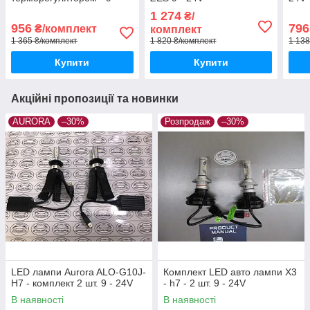
24V
1 274
₴/
956
796
₴/комплект
комплект
1 365 ₴/комплект
1 820 ₴/комплект
1 138
Купити
Купити
Акційні пропозиції та новинки
AURORA
–30%
Розпродаж
–30%
LED лампи Aurora ALO-G10J-
Комплект LED авто лампи X3
H7 - комплект 2 шт. 9 - 24V
- h7 - 2 шт. 9 - 24V
В наявності
В наявності