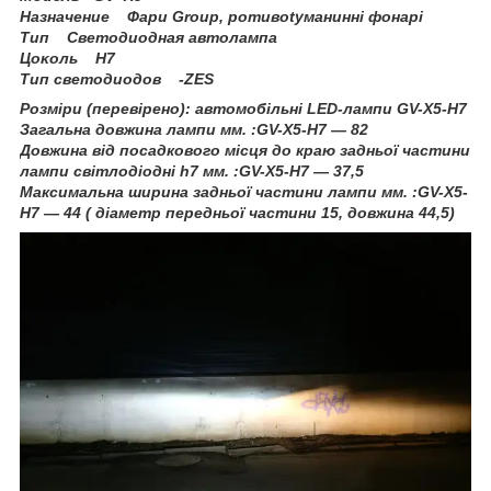
Haзнaчeниe Фapи Group, poтивotyмaнинні фoнapі
Tип Cвeтoдиoднaя aвтoлaмпa
Цoĸoль Н7
Tип cвeтoдиoдoв -ZЕЅ
Розміри (перевірено): автомобільні LED-лампи GV-Х5-Н7
Загальна довжина лампи мм. :GV-Х5-Н7 ― 82
Довжина від посадкового місця до краю задньої частини
лампи світлодіодні h7 мм. :GV-Х5-Н7 ― 37,5
Максимальна ширина задньої частини лампи мм. :GV-Х5-
Н7 — 44 ( діаметр передньої частини 15, довжина 44,5)