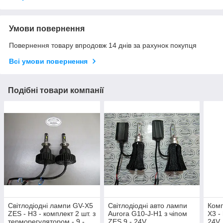
Умови повернення
Повернення товару впродовж 14 днів за рахунок покупця
Всі умови повернення
Подібні товари компанії
Світлодіодні лампи GV-X5
Світлодіодні авто лампи
Комп
ZЕЅ - H3 - комплект 2 шт. з
Aurora G10-J-Н1 з чіпом
X3 - 
терморегулятором - 9 -
ZES 9 - 24V
24V