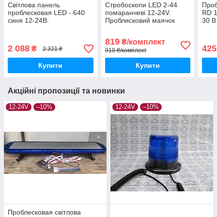
Світлова панель
Стробоскопи LED 2-44
Проб
проблесковая LED - 640
помаранчеві 12-24V.
RD 1
синя 12-24В.
Проблисковий маячок
30 В
Проблисковий маячок
819
₴/комплект
2 088
425
₴
2 321 ₴
910 ₴/комплект
Купити
Купити
Акційні пропозиції та новинки
12-24V
–10%
12-24V
–10%
Проблесковая світлова