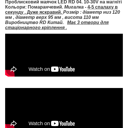
Проблисковий маячок LED RD 04. 10-30V на магніті
Кольори: Помаранчевий.
Мигалка -
4-5 спалаху в
секунду . Дуже яскравий.
Розмір : діаметр низ 120
мм , діаметр верх 95 мм , висота 110 мм
Виробництво RD Китай.
Має 3 отвори для
стаціонарного кріплення .