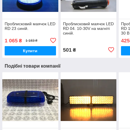
Проблисковий маячок LED
Проблисковий маячок LED
Проб
RD 23 синій.
RD 04. 10-30V на магніті
RD 1
синій.
30 В
1 065
425
₴
1 183 ₴
501
₴
Купити
Подібні товари компанії