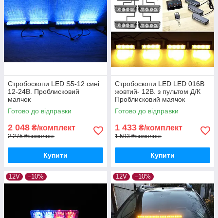
Стробоскопи LED S5-12 сині
Стробоскопи LED LED 016В
12-24В. Проблисковий
жовтий- 12В. з пультом Д/К
маячок
Проблисковий маячок
Готово до відправки
Готово до відправки
2 048
1 433
₴/комплект
₴/комплект
2 275 ₴/комплект
1 593 ₴/комплект
Купити
Купити
12V
–10%
12V
–10%