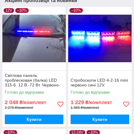
Акційні пропозиції та новинки
12V
–10%
–10%
Світлова панель
проблесковая (балка) LED
Стробоскопи LED 4-2-16 mini
315-6. 12 В.-72 Вт. Червоно-
червоно сині 12V.
синя.
Готово до відправки
Готово до відправки
2 048
1 229
₴/комплект
₴/комплект
2 275 ₴/комплект
1 365 ₴/комплект
Купити
Купити
–10%
12-24V
–10%