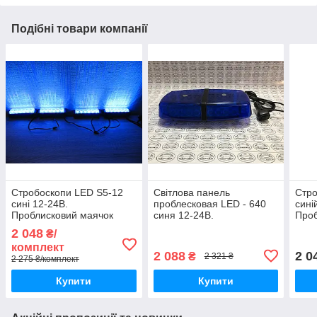
Подібні товари компанії
Стробоскопи LED S5-12
Світлова панель
Стро
сині 12-24В.
проблесковая LED - 640
сині
Проблисковий маячок
синя 12-24В.
Проб
Проблисковий маячок
2 048
₴/
комплект
2 088
2 0
₴
2 321 ₴
2 275 ₴/комплект
Купити
Купити