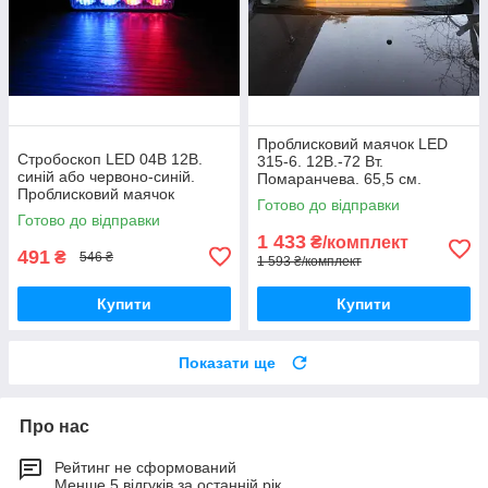
Проблисковий маячок LED
Стробоскоп LED 04В 12В.
315-6. 12В.-72 Вт.
синій або червоно-синій.
Помаранчева. 65,5 см.
Проблисковий маячок
Готово до відправки
Готово до відправки
1 433
₴/комплект
491
₴
546 ₴
1 593 ₴/комплект
Купити
Купити
Показати ще
Про нас
Рейтинг не сформований
Менше 5 відгуків за останній рік