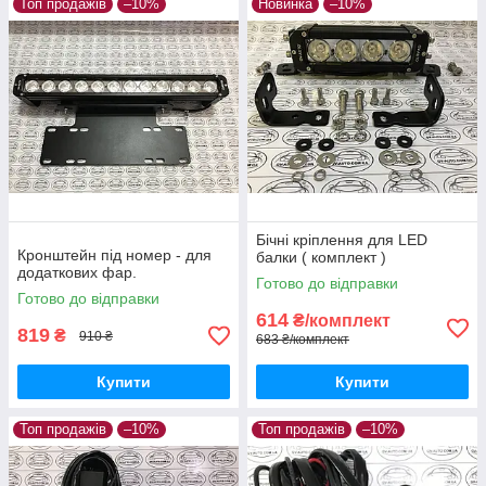
Топ продажів
–10%
Новинка
–10%
Бічні кріплення для LED
Кронштейн під номер - для
балки ( комплект )
додаткових фар.
Готово до відправки
Готово до відправки
614
₴/комплект
819
₴
910 ₴
683 ₴/комплект
Купити
Купити
Топ продажів
–10%
Топ продажів
–10%