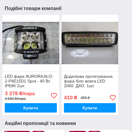
Подібні товари компанії
LED фари AURORA ALO-
Додаткова протитуманна
2-P4E15D1 Spot - 40 Вт.
фара біло жовта LED
IP69K 2шт.
2060. ДХО. 1шт.
3 276
₴/пара
410
₴
455 ₴
3 640 ₴/пара
Купити
Купити
Акційні пропозиції та новинки