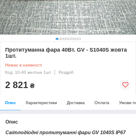
Протитуманна фара 40Вт. GV - S1040S жовта
1шт.
Немає в наявності
Код: 10-40 желтые 1шт
Роздріб
2 821
₴
Опис
Характеристики
Доставка
Оплата
Умови п
Опис
Світлодіодні протитуманні фари GV 1040S IP67