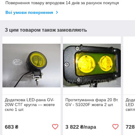
Повернення товару впродовж 14 днів за рахунок покупця
Всі умови повернення
З цим товаром також замовляють
Додаткова LED-рана GV-
Протитуманна фара 20 Вт.
Дода
20W СТГ кругла — жовте
GV - S1020F жовта 2 шт.
LED 
скло 1 шт.
світл
683
3 822
728
₴
₴/пара