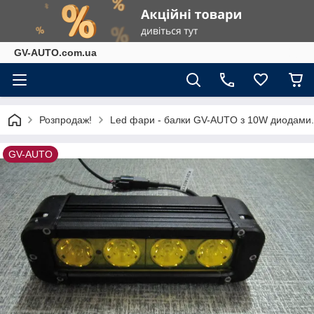
GV-AUTO.com.ua
Розпродаж!
Led фари - балки GV-AUTO з 10W диодами.
GV-AUTO