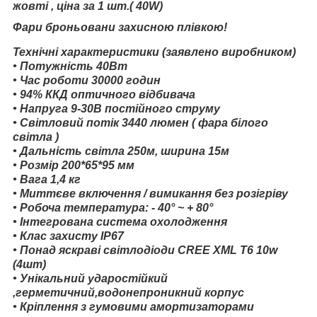
жовті , ціна за 1 шт.( 40W)
Фари броньовани захисною плівкою!
Технічні характеристики (заявлено виробником)
• Потужність 40Вт
• Час роботи 30000 годин
• 94% ККД оптичного відбивача
• Напруга 9-30В постійного струму
• Світловий потік 3440 люмен ( фара білого
світла )
• Дальність світла 250м, ширина 15м
• Розмір 200*65*95 мм
• Вага 1,4 кг
• Миттєве включення / вимикання без розігріву
• Робоча температура: - 40° ~ + 80°
• Інтегрована система охолодження
• Клас захисту IP67
• Понад яскраві світлодіоди CREE XML T6 10w
(4шт)
• Унікальний ударостійкий
,герметичний,водонепроникний корпус
• Кріплення з гумовими амортизаторами